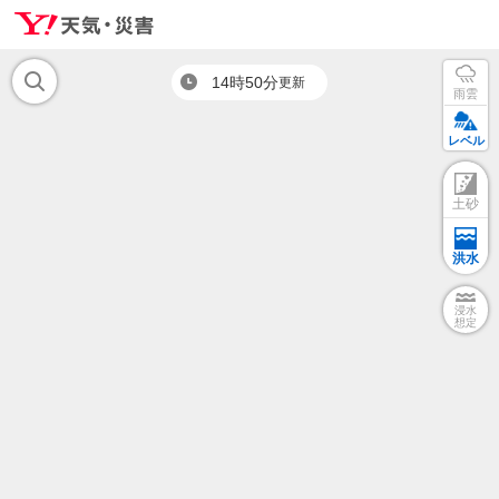
14時50分
更新
雨雲
レベル
土砂
洪水
浸水
想定