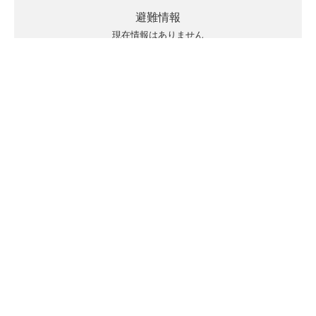
避難情報
現在情報はありません
キキクルの見方