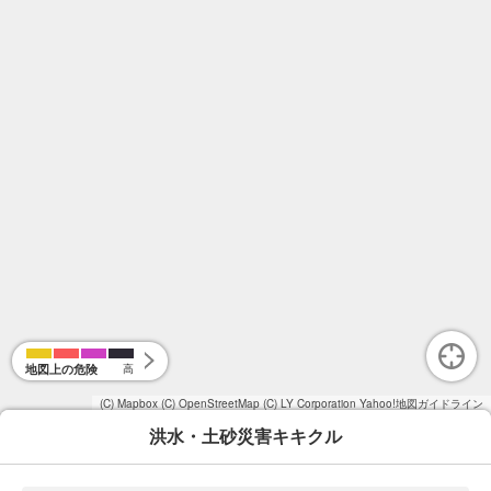
地図上の危険
高
(C) Mapbox
(C) OpenStreetMap
(C) LY Corporation
Yahoo!地図ガイドライン
洪水・土砂災害キキクル