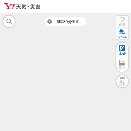
6時30分
更新
雨雲
レベル
土砂
洪水
浸水
想定