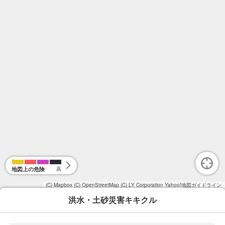
地図上の危険
高
(C) Mapbox
(C) OpenStreetMap
(C) LY Corporation
Yahoo!地図ガイドライン
洪水・土砂災害キキクル