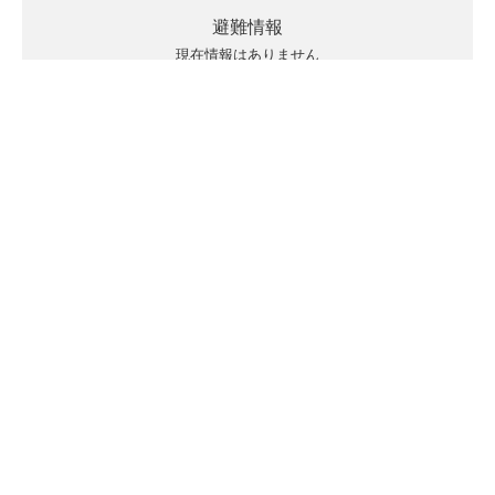
避難情報
現在情報はありません
キキクルの見方