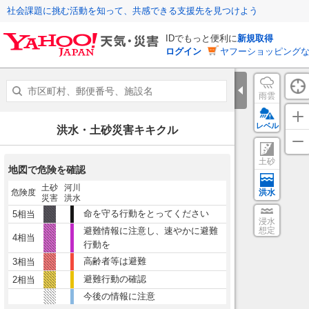
社会課題に挑む活動を知って、共感できる支援先を見つけよう
IDでもっと便利に
新規取得
ログイン
ヤフーショッピングな
雨雲
レベル
洪水・土砂災害キキクル
土砂
地図で危険を確認
土砂
河川
危険度
洪水
災害
洪水
命を守る行動をとってください
5相当
浸水
避難情報に注意し、速やかに避難
想定
4相当
行動を
高齢者等は避難
3相当
避難行動の確認
2相当
今後の情報に注意