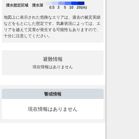
浸水想定区域 浸水深
0.5
3
5
10
20(m)
地図上に表示された危険なエリアは、過去の被災実績
などをもとにした想定です。気象状況によっては、エ
リアを越えて災害が発生する可能性もありますので、
十分に注意してください。
避難情報
現在情報はありません
警戒情報
現在情報はありません