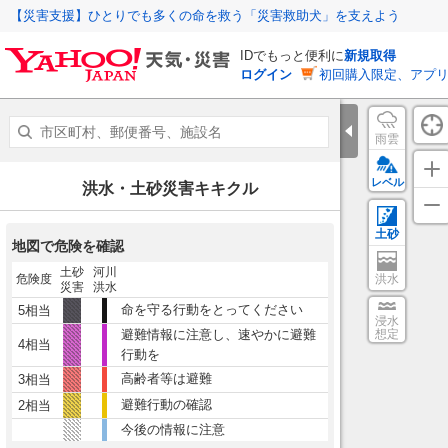
【災害支援】ひとりでも多くの命を救う「災害救助犬」を支えよう
IDでもっと便利に
新規取得
ログイン
初回購入限定、アプ
雨雲
レベル
洪水・土砂災害キキクル
土砂
地図で危険を確認
土砂
河川
危険度
洪水
災害
洪水
命を守る行動をとってください
5相当
浸水
避難情報に注意し、速やかに避難
想定
4相当
行動を
高齢者等は避難
3相当
避難行動の確認
2相当
今後の情報に注意