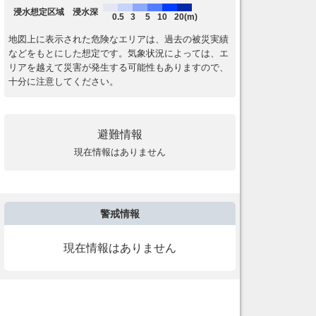
浸水想定区域 浸水深
0.5
3
5
10
20(m)
地図上に表示された危険なエリアは、過去の被災実績
などをもとにした想定です。気象状況によっては、エ
リアを越えて災害が発生する可能性もありますので、
十分に注意してください。
避難情報
現在情報はありません
警戒情報
現在情報はありません