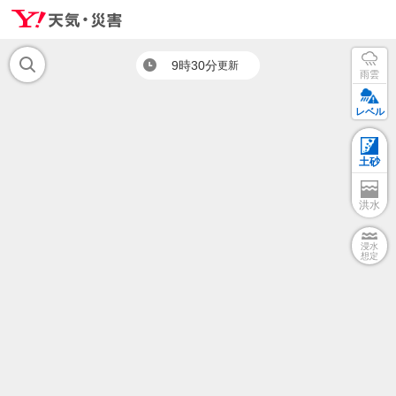
9時30分
更新
雨雲
レベル
土砂
洪水
浸水
想定