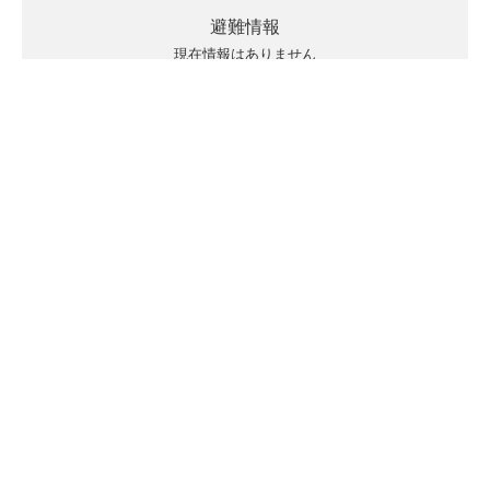
避難情報
現在情報はありません
キキクルの見方