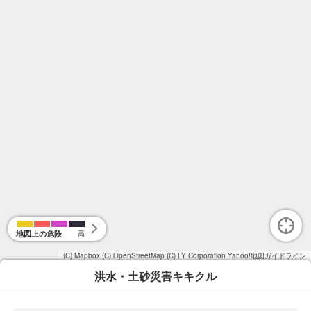
地図上の危険
高
(C) Mapbox
(C) OpenStreetMap
(C) LY Corporation
Yahoo!地図ガイドライン
洪水・土砂災害キキクル