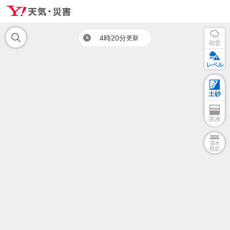
4時20分
更新
雨雲
レベル
土砂
洪水
浸水
想定