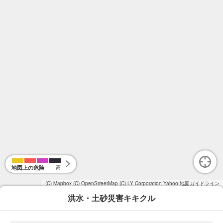
地図上の危険
高
(C) Mapbox
(C) OpenStreetMap
(C) LY Corporation
Yahoo!地図ガイドライン
洪水・土砂災害キキクル