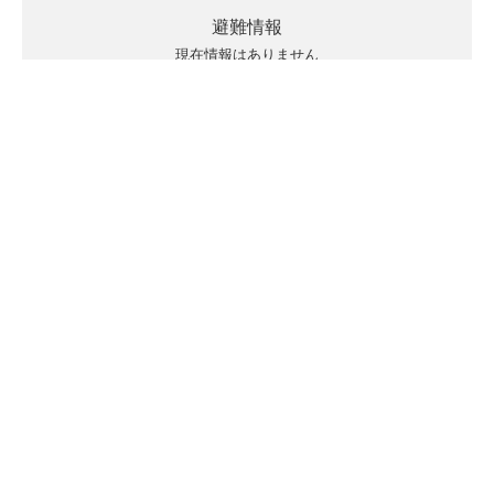
避難情報
現在情報はありません
キキクルの見方