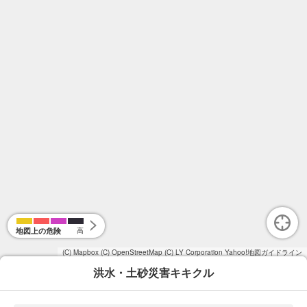
地図上の危険
高
(C) Mapbox
(C) OpenStreetMap
(C) LY Corporation
Yahoo!地図ガイドライン
洪水・土砂災害キキクル