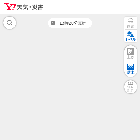
13時20分
更新
雨雲
レベル
土砂
洪水
浸水
想定