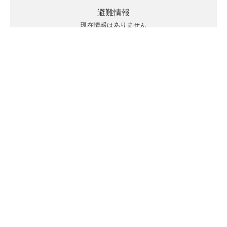
避難情報
現在情報はありません
キキクルの見方