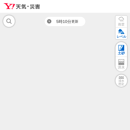
5時10分
更新
雨雲
レベル
土砂
洪水
浸水
想定