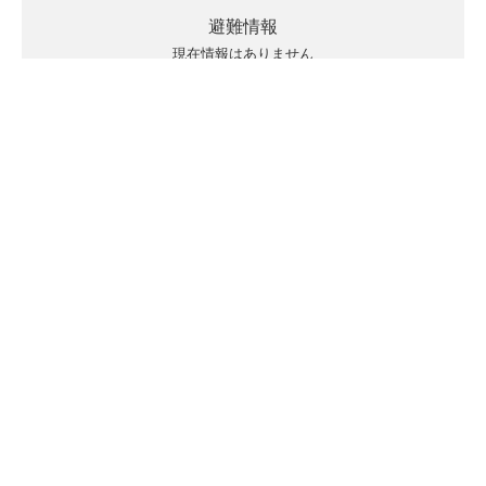
避難情報
現在情報はありません
キキクルの見方