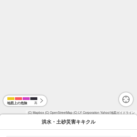
地図上の危険
高
(C) Mapbox
(C) OpenStreetMap
(C) LY Corporation
Yahoo!地図ガイドライン
洪水・土砂災害キキクル