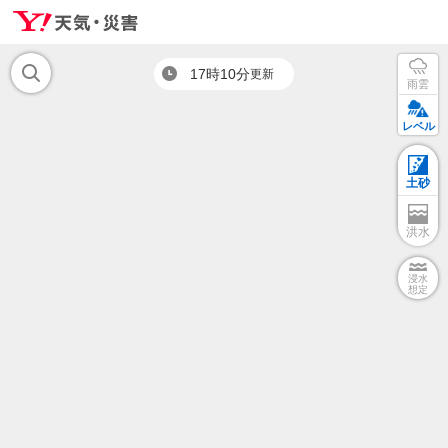
17時10分
更新
雨雲
レベル
土砂
洪水
浸水
想定