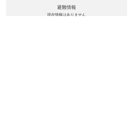
避難情報
現在情報はありません
キキクルの見方