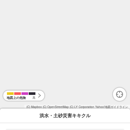
地図上の危険
高
(C) Mapbox
(C) OpenStreetMap
(C) LY Corporation
Yahoo!地図ガイドライン
洪水・土砂災害キキクル