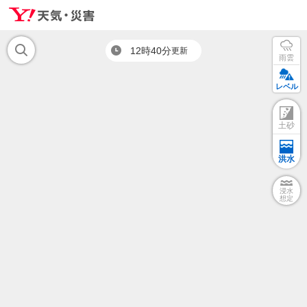
12時40分
更新
雨雲
レベル
土砂
洪水
浸水
想定