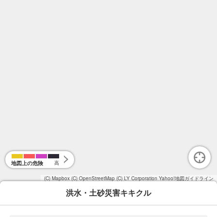
地図上の危険
高
(C) Mapbox
(C) OpenStreetMap
(C) LY Corporation
Yahoo!地図ガイドライン
洪水・土砂災害キキクル