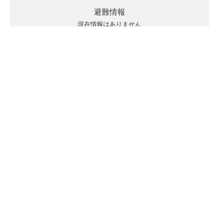
避難情報
現在情報はありません
キキクルの見方