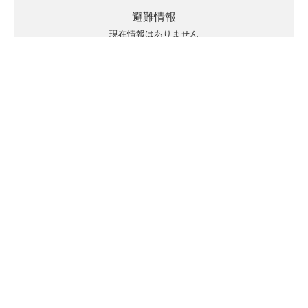
避難情報
現在情報はありません
キキクルの見方