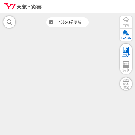
4時20分
更新
雨雲
レベル
土砂
洪水
浸水
想定