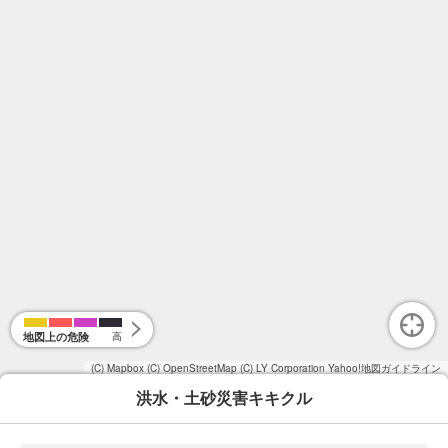
地図上の危険
高
(C) Mapbox
(C) OpenStreetMap
(C) LY Corporation
Yahoo!地図ガイドライン
洪水・土砂災害キキクル