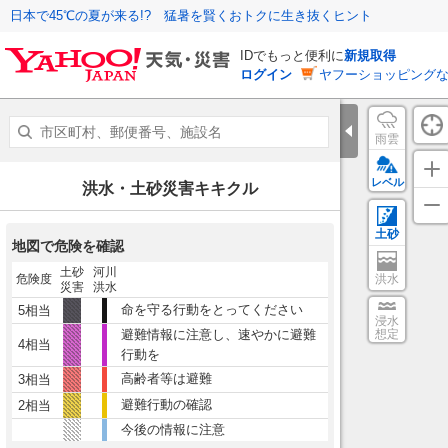
日本で45℃の夏が来る!? 猛暑を賢くおトクに生き抜くヒント
IDでもっと便利に
新規取得
ログイン
ヤフーショッピングな
雨雲
レベル
洪水・土砂災害キキクル
土砂
地図で危険を確認
土砂
河川
危険度
洪水
災害
洪水
命を守る行動をとってください
5相当
浸水
避難情報に注意し、速やかに避難
想定
4相当
行動を
高齢者等は避難
3相当
避難行動の確認
2相当
今後の情報に注意