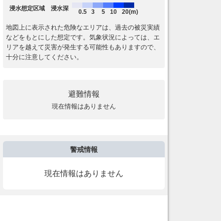
浸水想定区域 浸水深
0.5
3
5
10
20(m)
地図上に表示された危険なエリアは、過去の被災実績
などをもとにした想定です。気象状況によっては、エ
リアを越えて災害が発生する可能性もありますので、
十分に注意してください。
避難情報
現在情報はありません
警戒情報
現在情報はありません