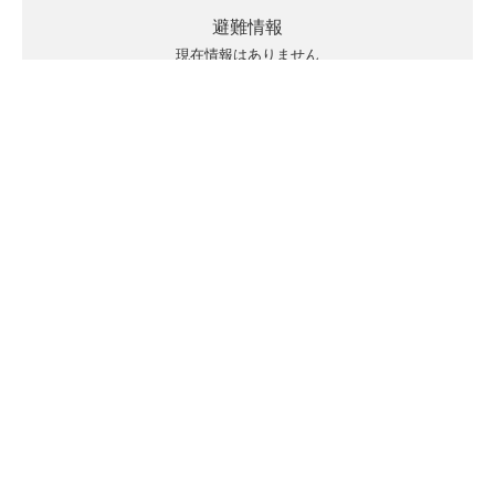
避難情報
現在情報はありません
キキクルの見方