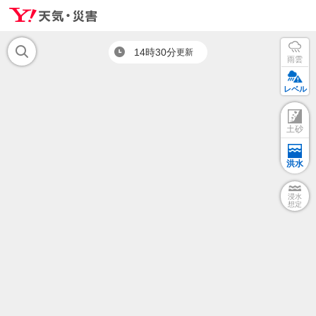
14時30分
更新
雨雲
レベル
土砂
洪水
浸水
想定