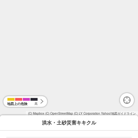
地図上の危険
高
(C) Mapbox
(C) OpenStreetMap
(C) LY Corporation
Yahoo!地図ガイドライン
洪水・土砂災害キキクル