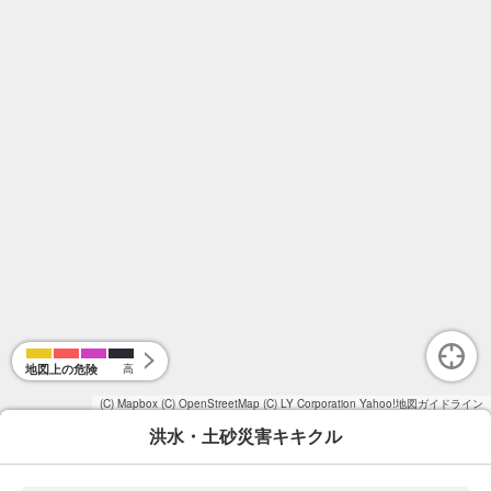
地図上の危険
高
(C) Mapbox
(C) OpenStreetMap
(C) LY Corporation
Yahoo!地図ガイドライン
洪水・土砂災害キキクル