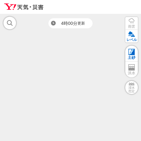
4時00分
更新
雨雲
レベル
土砂
洪水
浸水
想定