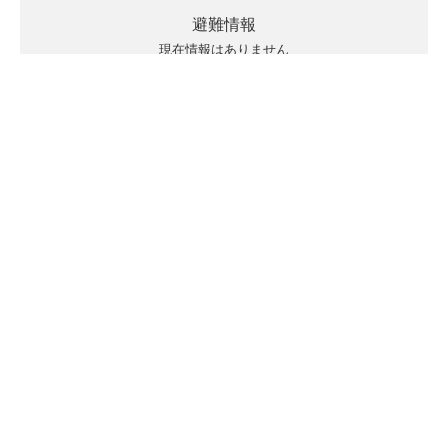
避難情報
現在情報はありません
キキクルの見方