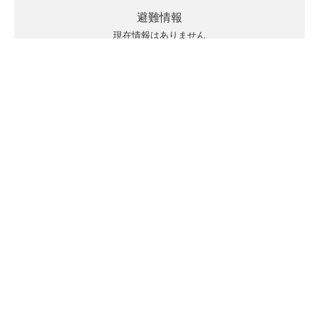
避難情報
現在情報はありません
キキクルの見方