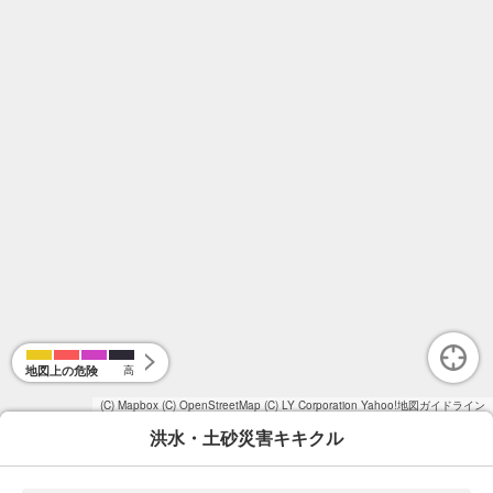
地図上の危険
高
(C) Mapbox
(C) OpenStreetMap
(C) LY Corporation
Yahoo!地図ガイドライン
洪水・土砂災害キキクル