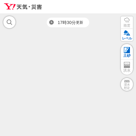
17時30分
更新
雨雲
レベル
土砂
洪水
浸水
想定