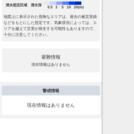
浸水想定区域 浸水深
0.5
3
5
10
20(m)
地図上に表示された危険なエリアは、過去の被災実績
などをもとにした想定です。気象状況によっては、エ
リアを越えて災害が発生する可能性もありますので、
十分に注意してください。
避難情報
現在情報はありません
警戒情報
現在情報はありません