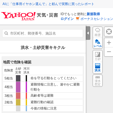
AIに「仕事用イヤホン選んで」と頼んで実際に買ったレポート
IDでもっと便利に
新規取得
ログイン
ボーナスセレクション
雨雲
レベル
洪水・土砂災害キキクル
土砂
地図で危険を確認
土砂
河川
危険度
洪水
災害
洪水
命を守る行動をとってください
5相当
浸水
避難情報に注意し、速やかに避難
想定
4相当
行動を
高齢者等は避難
3相当
避難行動の確認
2相当
今後の情報に注意