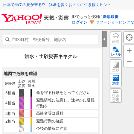
日本で45℃の夏が来る!? 猛暑を賢くおトクに生き抜くヒント
IDでもっと便利に
新規取得
ログイン
ヤフーショッピングな
雨雲
レベル
洪水・土砂災害キキクル
土砂
地図で危険を確認
土砂
河川
危険度
洪水
災害
洪水
命を守る行動をとってください
5相当
浸水
避難情報に注意し、速やかに避難
想定
4相当
行動を
高齢者等は避難
3相当
避難行動の確認
2相当
今後の情報に注意