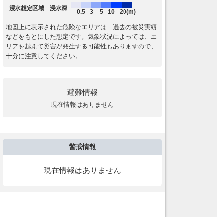
浸水想定区域 浸水深
0.5
3
5
10
20(m)
地図上に表示された危険なエリアは、過去の被災実績
などをもとにした想定です。気象状況によっては、エ
リアを越えて災害が発生する可能性もありますので、
十分に注意してください。
避難情報
現在情報はありません
警戒情報
現在情報はありません