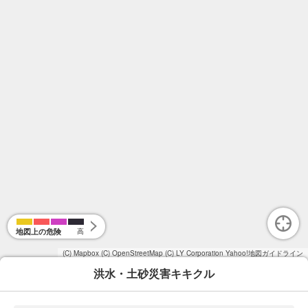
地図上の危険
高
(C) Mapbox
(C) OpenStreetMap
(C) LY Corporation
Yahoo!地図ガイドライン
洪水・土砂災害キキクル