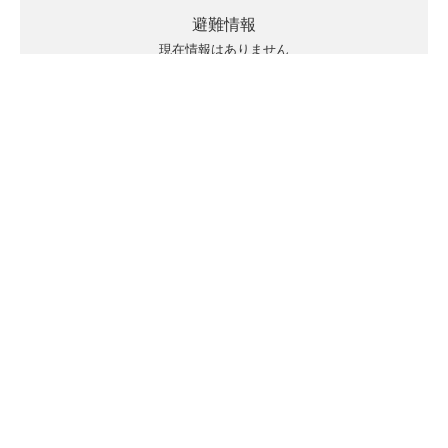
避難情報
現在情報はありません
キキクルの見方