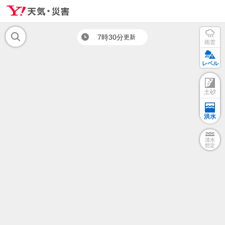
7時30分
更新
雨雲
レベル
土砂
洪水
浸水
想定