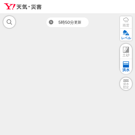
5時50分
更新
雨雲
レベル
土砂
洪水
浸水
想定