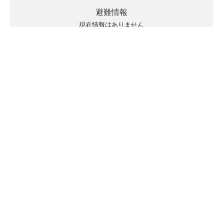
避難情報
現在情報はありません
キキクルの見方