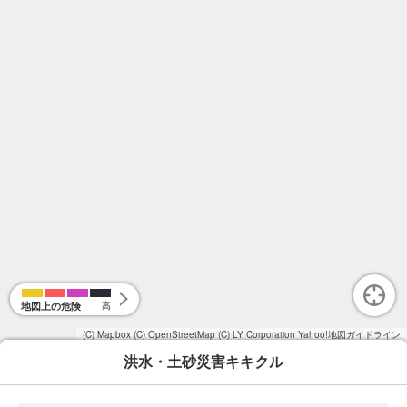
地図上の危険
高
(C) Mapbox
(C) OpenStreetMap
(C) LY Corporation
Yahoo!地図ガイドライン
洪水・土砂災害キキクル