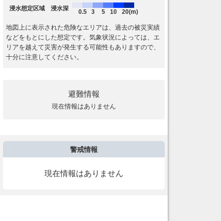
浸水想定区域 浸水深
0.5
3
5
10
20(m)
地図上に表示された危険なエリアは、過去の被災実績
などをもとにした想定です。気象状況によっては、エ
リアを越えて災害が発生する可能性もありますので、
十分に注意してください。
避難情報
現在情報はありません
警戒情報
現在情報はありません