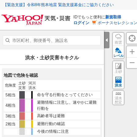
【緊急支援】令和8年熊本地震 緊急支援募金にご協力ください
IDでもっと便利に
新規取得
ログイン
ボーナスセレクション
雨雲
レベル
洪水・土砂災害キキクル
土砂
地図で危険を確認
土砂
河川
危険度
洪水
災害
洪水
命を守る行動をとってください
5相当
浸水
避難情報に注意し、速やかに避難
想定
4相当
行動を
高齢者等は避難
3相当
避難行動の確認
2相当
今後の情報に注意