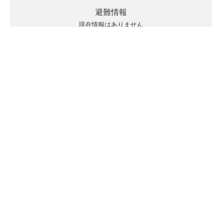
避難情報
現在情報はありません
キキクルの見方