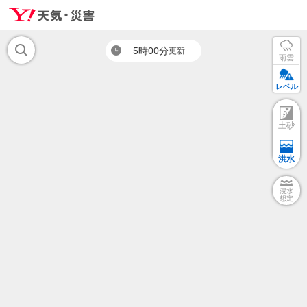
5時00分
更新
雨雲
レベル
土砂
洪水
浸水
想定