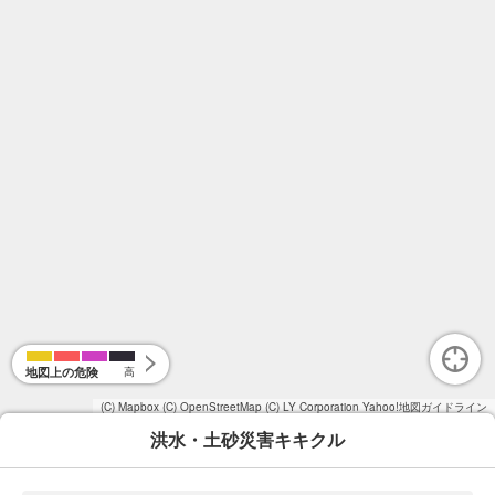
地図上の危険
高
(C) Mapbox
(C) OpenStreetMap
(C) LY Corporation
Yahoo!地図ガイドライン
洪水・土砂災害キキクル