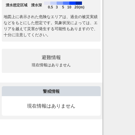
浸水想定区域 浸水深
0.5
3
5
10
20(m)
地図上に表示された危険なエリアは、過去の被災実績
などをもとにした想定です。気象状況によっては、エ
リアを越えて災害が発生する可能性もありますので、
十分に注意してください。
避難情報
現在情報はありません
警戒情報
現在情報はありません