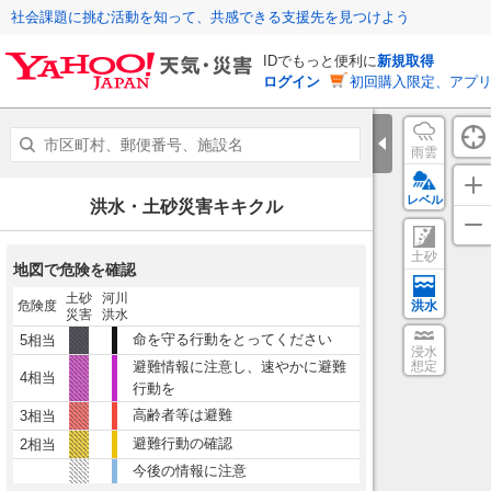
社会課題に挑む活動を知って、共感できる支援先を見つけよう
IDでもっと便利に
新規取得
ログイン
初回購入限定、アプ
雨雲
レベル
洪水・土砂災害キキクル
土砂
地図で危険を確認
土砂
河川
危険度
洪水
災害
洪水
命を守る行動をとってください
5相当
浸水
避難情報に注意し、速やかに避難
想定
4相当
行動を
高齢者等は避難
3相当
避難行動の確認
2相当
今後の情報に注意