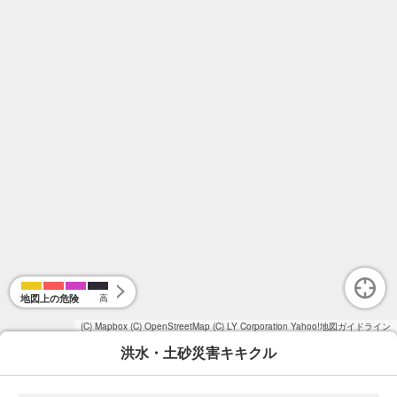
地図上の危険
高
(C) Mapbox
(C) OpenStreetMap
(C) LY Corporation
Yahoo!地図ガイドライン
洪水・土砂災害キキクル