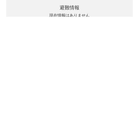
避難情報
現在情報はありません
キキクルの見方