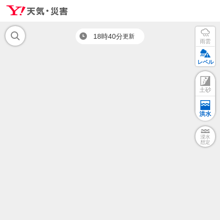
18時40分
更新
雨雲
レベル
土砂
洪水
浸水
想定