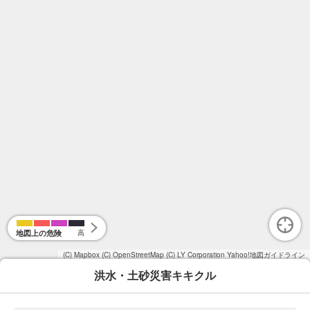
地図上の危険
高
(C) Mapbox
(C) OpenStreetMap
(C) LY Corporation
Yahoo!地図ガイドライン
洪水・土砂災害キキクル