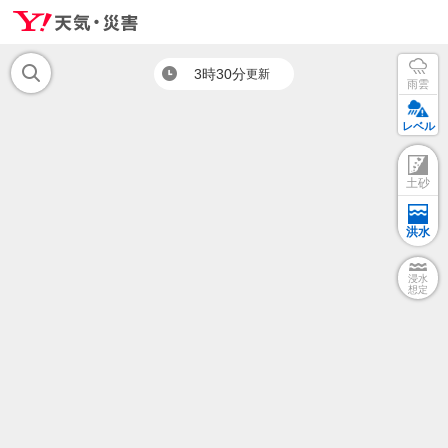
3時30分
更新
雨雲
レベル
土砂
洪水
浸水
想定