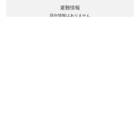
避難情報
現在情報はありません
キキクルの見方