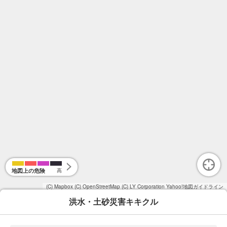
地図上の危険
高
(C) Mapbox
(C) OpenStreetMap
(C) LY Corporation
Yahoo!地図ガイドライン
洪水・土砂災害キキクル