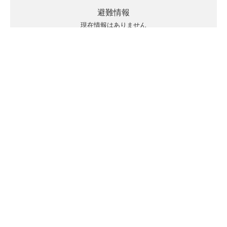
避難情報
現在情報はありません
キキクルの見方