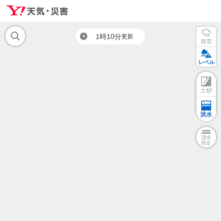
1時10分
更新
雨雲
レベル
土砂
洪水
浸水
想定