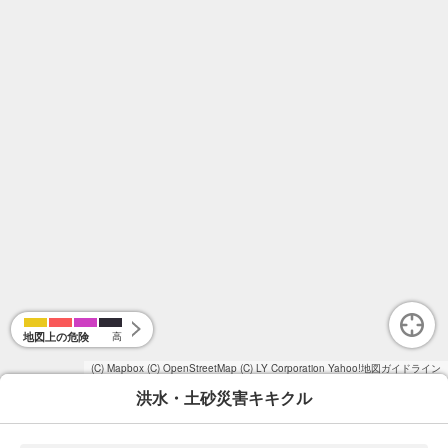
地図上の危険
高
(C) Mapbox
(C) OpenStreetMap
(C) LY Corporation
Yahoo!地図ガイドライン
洪水・土砂災害キキクル