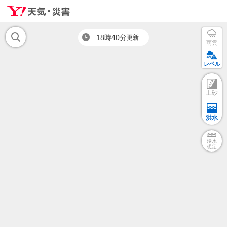
18時40分
更新
雨雲
レベル
土砂
洪水
浸水
想定