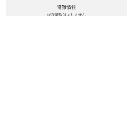
避難情報
現在情報はありません
キキクルの見方