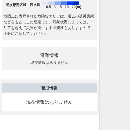
浸水想定区域 浸水深
0.5
3
5
10
20(m)
地図上に表示された危険なエリアは、過去の被災実績
などをもとにした想定です。気象状況によっては、エ
リアを越えて災害が発生する可能性もありますので、
十分に注意してください。
避難情報
現在情報はありません
警戒情報
現在情報はありません