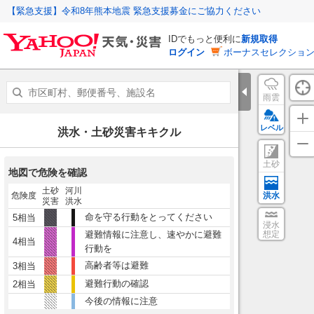
【緊急支援】令和8年熊本地震 緊急支援募金にご協力ください
IDでもっと便利に
新規取得
ログイン
ボーナスセレクション
雨雲
レベル
洪水・土砂災害キキクル
土砂
地図で危険を確認
土砂
河川
危険度
洪水
災害
洪水
命を守る行動をとってください
5相当
浸水
避難情報に注意し、速やかに避難
想定
4相当
行動を
高齢者等は避難
3相当
避難行動の確認
2相当
今後の情報に注意