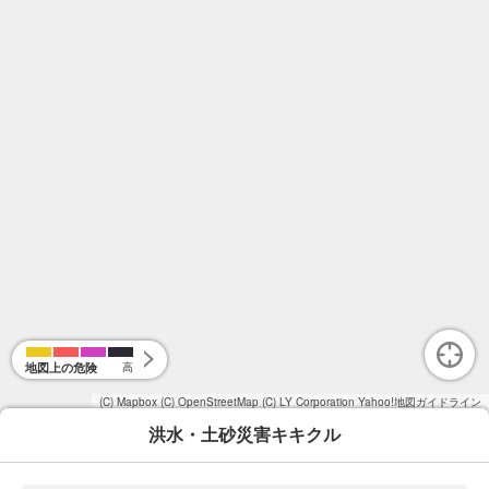
地図上の危険
高
(C) Mapbox
(C) OpenStreetMap
(C) LY Corporation
Yahoo!地図ガイドライン
洪水・土砂災害キキクル