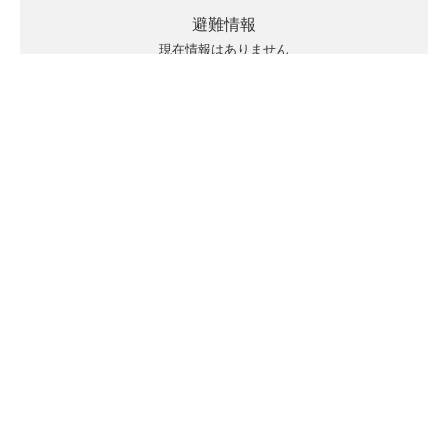
避難情報
現在情報はありません
キキクルの見方