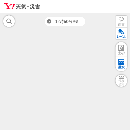
12時50分
更新
雨雲
レベル
土砂
洪水
浸水
想定