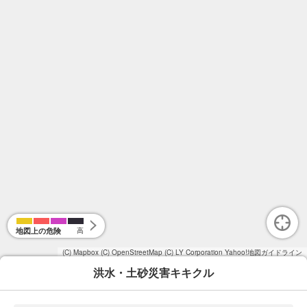
地図上の危険
高
(C) Mapbox
(C) OpenStreetMap
(C) LY Corporation
Yahoo!地図ガイドライン
洪水・土砂災害キキクル