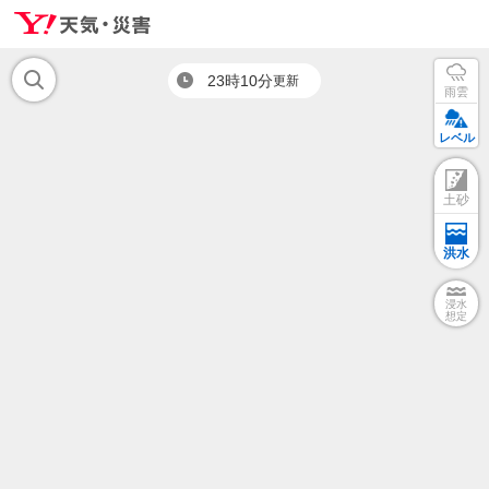
23時10分
更新
雨雲
レベル
土砂
洪水
浸水
想定