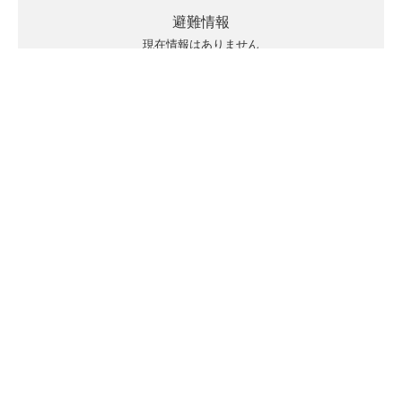
避難情報
現在情報はありません
キキクルの見方