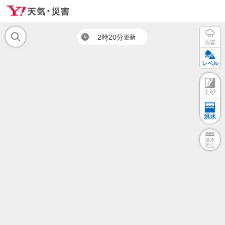
2時20分
更新
雨雲
レベル
土砂
洪水
浸水
想定