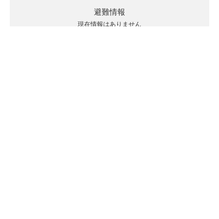
避難情報
現在情報はありません
キキクルの見方