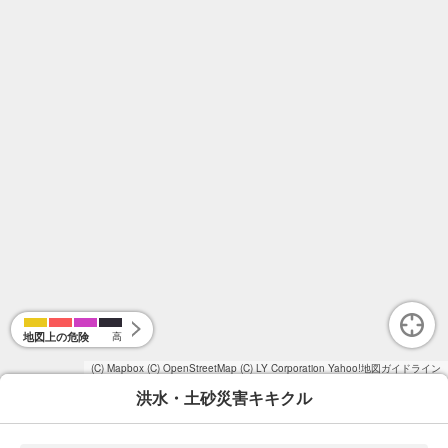
地図上の危険
高
(C) Mapbox
(C) OpenStreetMap
(C) LY Corporation
Yahoo!地図ガイドライン
洪水・土砂災害キキクル