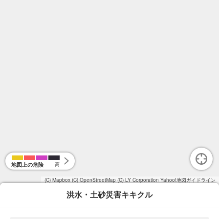
地図上の危険
高
(C) Mapbox
(C) OpenStreetMap
(C) LY Corporation
Yahoo!地図ガイドライン
洪水・土砂災害キキクル