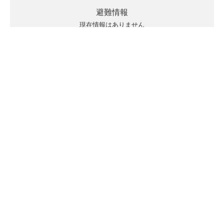
避難情報
現在情報はありません
キキクルの見方