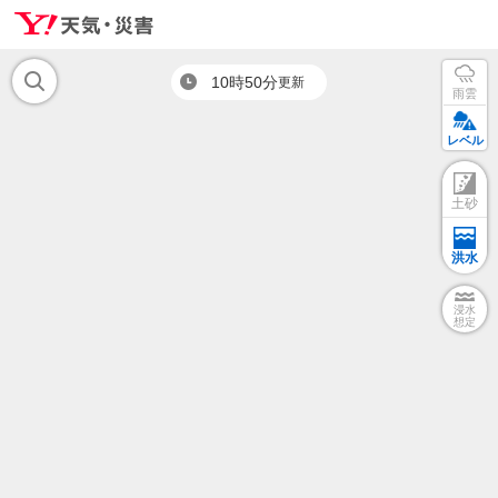
10時50分
更新
雨雲
レベル
土砂
洪水
浸水
想定