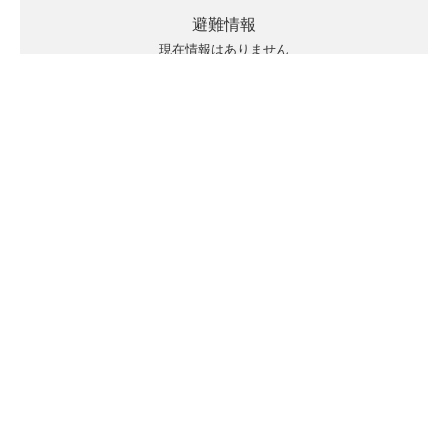
避難情報
現在情報はありません
キキクルの見方