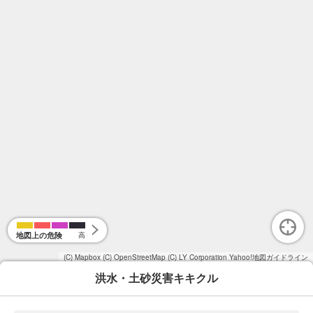
地図上の危険
高
(C) Mapbox
(C) OpenStreetMap
(C) LY Corporation
Yahoo!地図ガイドライン
洪水・土砂災害キキクル