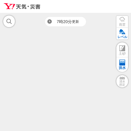
7時20分
更新
雨雲
レベル
土砂
洪水
浸水
想定