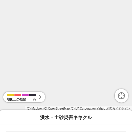
地図上の危険
高
(C) Mapbox
(C) OpenStreetMap
(C) LY Corporation
Yahoo!地図ガイドライン
洪水・土砂災害キキクル