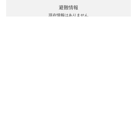
避難情報
現在情報はありません
キキクルの見方