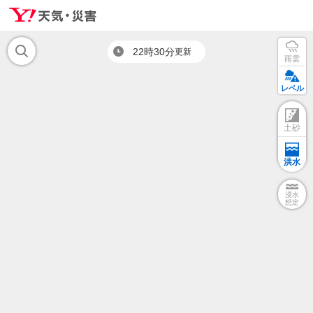
22時30分
更新
雨雲
レベル
土砂
洪水
浸水
想定