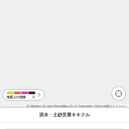
地図上の危険
高
(C) Mapbox
(C) OpenStreetMap
(C) LY Corporation
Yahoo!地図ガイドライン
洪水・土砂災害キキクル