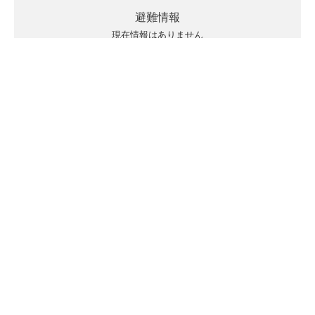
避難情報
現在情報はありません
キキクルの見方