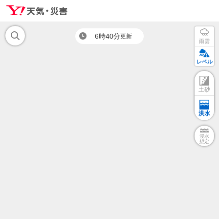
6時40分
更新
雨雲
レベル
土砂
洪水
浸水
想定