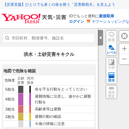
【災害支援】ひとりでも多くの命を救う「災害救助犬」を支えよう
IDでもっと便利に
新規取得
ログイン
ヤフーショッピングな
雨雲
レベル
洪水・土砂災害キキクル
土砂
地図で危険を確認
土砂
河川
危険度
洪水
災害
洪水
命を守る行動をとってください
5相当
浸水
避難情報に注意し、速やかに避難
想定
4相当
行動を
高齢者等は避難
3相当
避難行動の確認
2相当
今後の情報に注意