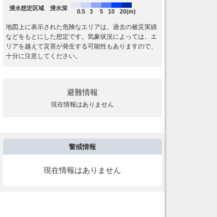
浸水想定区域 浸水深
0.5
3
5
10
20(m)
地図上に表示された危険なエリアは、過去の被災実績
などをもとにした想定です。気象状況によっては、エ
リアを越えて災害が発生する可能性もありますので、
十分に注意してください。
避難情報
現在情報はありません
警戒情報
現在情報はありません