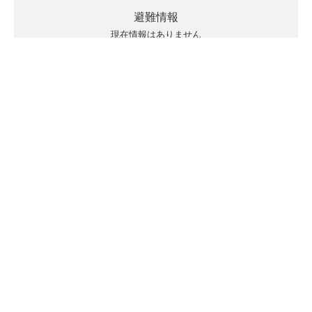
避難情報
現在情報はありません
キキクルの見方