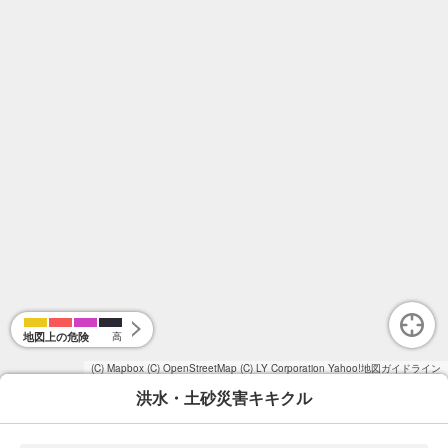
地図上の危険
高
(C) Mapbox
(C) OpenStreetMap
(C) LY Corporation
Yahoo!地図ガイドライン
洪水・土砂災害キキクル