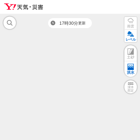
17時30分
更新
雨雲
レベル
土砂
洪水
浸水
想定