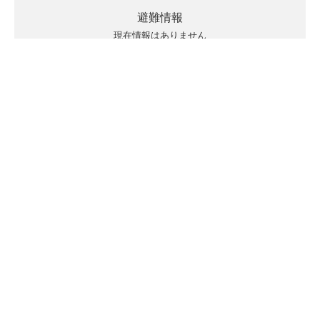
避難情報
現在情報はありません
キキクルの見方