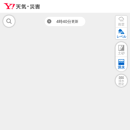
4時40分
更新
雨雲
レベル
土砂
洪水
浸水
想定