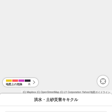
地図上の危険
高
(C) Mapbox
(C) OpenStreetMap
(C) LY Corporation
Yahoo!地図ガイドライン
洪水・土砂災害キキクル