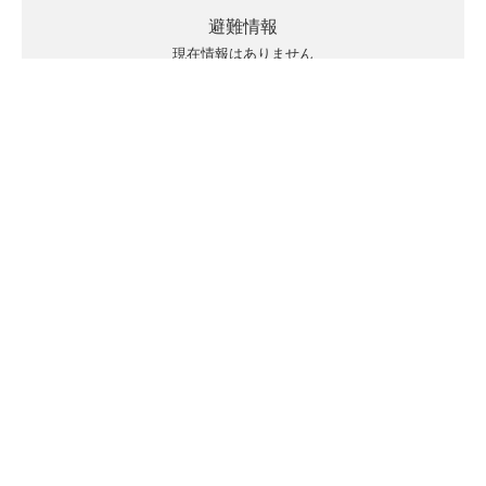
避難情報
現在情報はありません
キキクルの見方