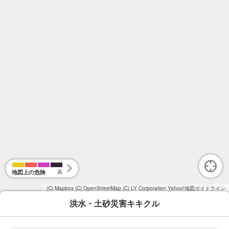
地図上の危険
高
(C) Mapbox
(C) OpenStreetMap
(C) LY Corporation
Yahoo!地図ガイドライン
洪水・土砂災害キキクル