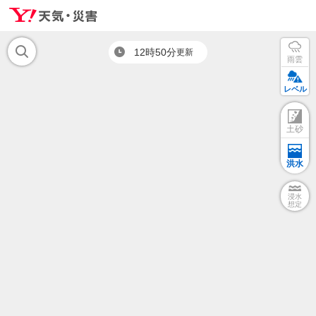
12時50分
更新
雨雲
レベル
土砂
洪水
浸水
想定