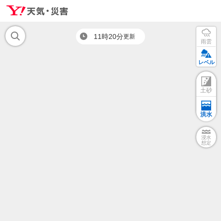
11時20分
更新
雨雲
レベル
土砂
洪水
浸水
想定