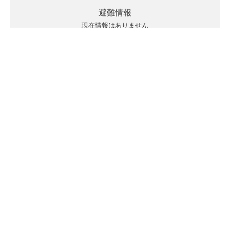
避難情報
現在情報はありません
キキクルの見方