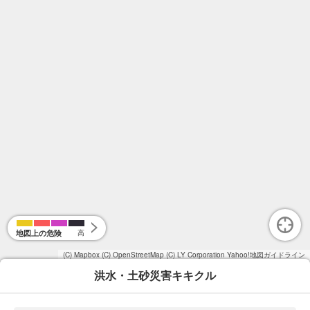
地図上の危険
高
(C) Mapbox
(C) OpenStreetMap
(C) LY Corporation
Yahoo!地図ガイドライン
洪水・土砂災害キキクル