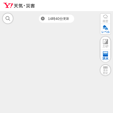
14時40分
更新
雨雲
レベル
土砂
洪水
浸水
想定