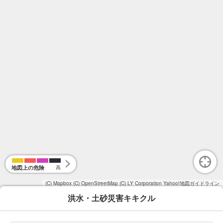
地図上の危険
高
(C) Mapbox
(C) OpenStreetMap
(C) LY Corporation
Yahoo!地図ガイドライン
洪水・土砂災害キキクル