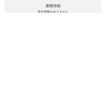
避難情報
現在情報はありません
キキクルの見方