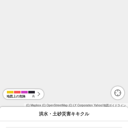
地図上の危険
高
(C) Mapbox
(C) OpenStreetMap
(C) LY Corporation
Yahoo!地図ガイドライン
洪水・土砂災害キキクル