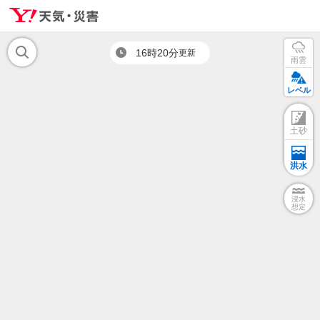
16時20分
更新
雨雲
レベル
土砂
洪水
浸水
想定