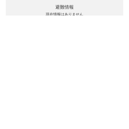
避難情報
現在情報はありません
キキクルの見方