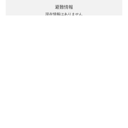
避難情報
現在情報はありません
キキクルの見方