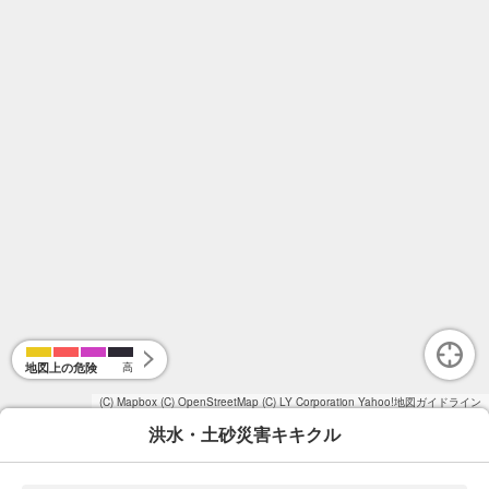
地図上の危険
高
(C) Mapbox
(C) OpenStreetMap
(C) LY Corporation
Yahoo!地図ガイドライン
洪水・土砂災害キキクル