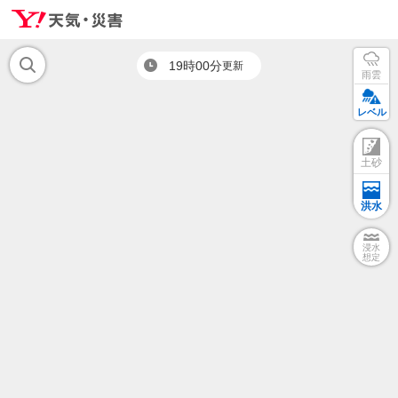
19時00分
更新
雨雲
レベル
土砂
洪水
浸水
想定