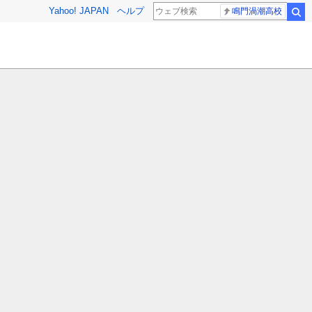
Yahoo! JAPAN
ヘルプ
鳴門渦潮高校