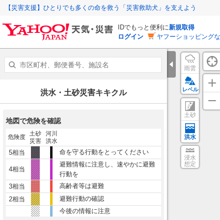
【災害支援】ひとりでも多くの命を救う「災害救助犬」を支えよう
IDでもっと便利に
新規取得
ログイン
ヤフーショッピングな
雨雲
レベル
洪水・土砂災害キキクル
土砂
地図で危険を確認
土砂
河川
危険度
洪水
災害
洪水
命を守る行動をとってください
5相当
浸水
避難情報に注意し、速やかに避難
想定
4相当
行動を
高齢者等は避難
3相当
避難行動の確認
2相当
今後の情報に注意