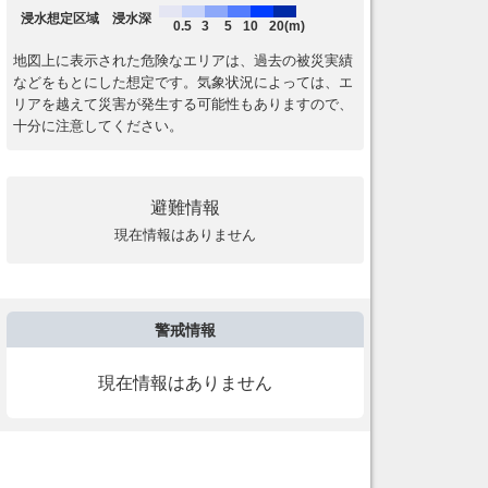
浸水想定区域 浸水深
0.5
3
5
10
20(m)
地図上に表示された危険なエリアは、過去の被災実績
などをもとにした想定です。気象状況によっては、エ
リアを越えて災害が発生する可能性もありますので、
十分に注意してください。
避難情報
現在情報はありません
警戒情報
現在情報はありません