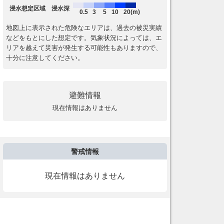
浸水想定区域 浸水深
0.5
3
5
10
20(m)
地図上に表示された危険なエリアは、過去の被災実績
などをもとにした想定です。気象状況によっては、エ
リアを越えて災害が発生する可能性もありますので、
十分に注意してください。
避難情報
現在情報はありません
警戒情報
現在情報はありません