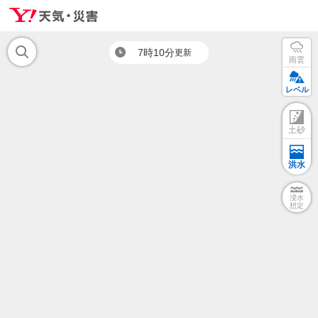
7時10分
更新
雨雲
レベル
土砂
洪水
浸水
想定