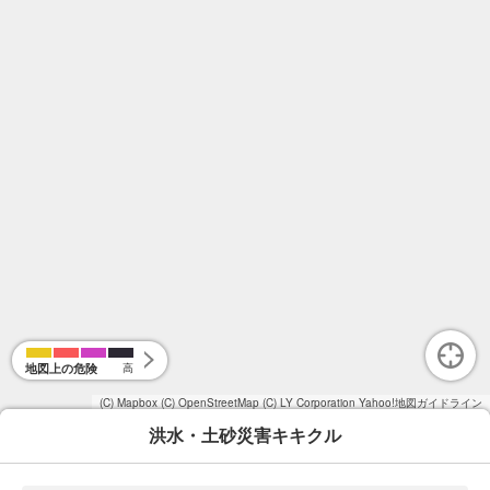
地図上の危険
高
(C) Mapbox
(C) OpenStreetMap
(C) LY Corporation
Yahoo!地図ガイドライン
洪水・土砂災害キキクル