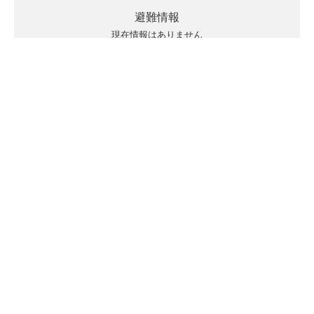
避難情報
現在情報はありません
キキクルの見方