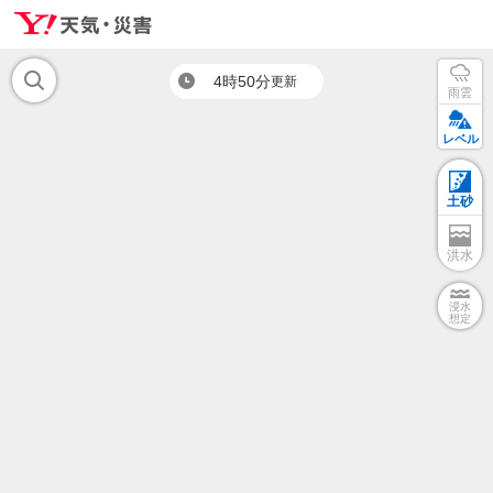
4時50分
更新
雨雲
レベル
土砂
洪水
浸水
想定