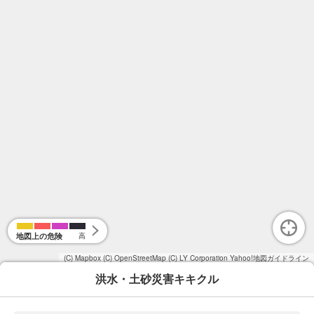
地図上の危険
高
(C) Mapbox
(C) OpenStreetMap
(C) LY Corporation
Yahoo!地図ガイドライン
洪水・土砂災害キキクル