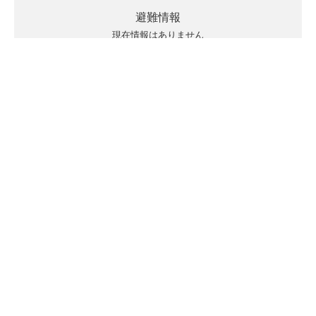
避難情報
現在情報はありません
キキクルの見方