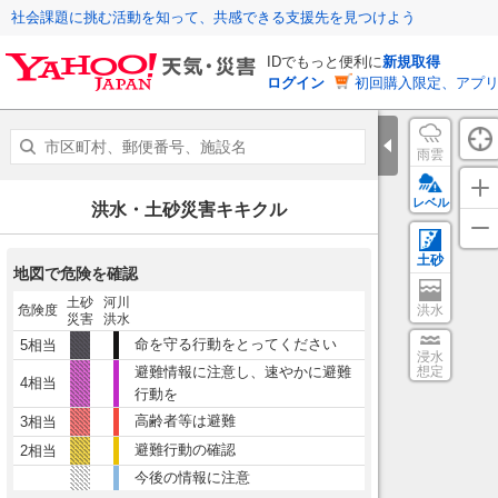
社会課題に挑む活動を知って、共感できる支援先を見つけよう
IDでもっと便利に
新規取得
ログイン
初回購入限定、アプ
雨雲
レベル
洪水・土砂災害キキクル
土砂
地図で危険を確認
土砂
河川
危険度
洪水
災害
洪水
命を守る行動をとってください
5相当
浸水
避難情報に注意し、速やかに避難
想定
4相当
行動を
高齢者等は避難
3相当
避難行動の確認
2相当
今後の情報に注意