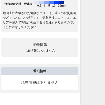
浸水想定区域 浸水深
0.5
3
5
10
20(m)
地図上に表示された危険なエリアは、過去の被災実績
などをもとにした想定です。気象状況によっては、エ
リアを越えて災害が発生する可能性もありますので、
十分に注意してください。
避難情報
現在情報はありません
警戒情報
現在情報はありません