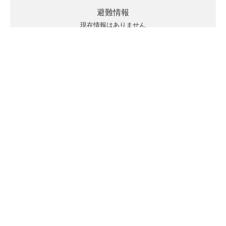
避難情報
現在情報はありません
キキクルの見方