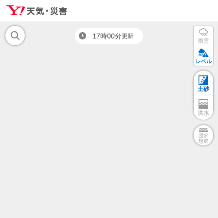
17時00分
更新
雨雲
レベル
土砂
洪水
浸水
想定