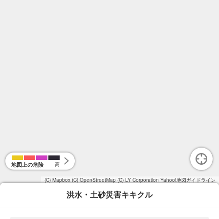
地図上の危険
高
(C) Mapbox
(C) OpenStreetMap
(C) LY Corporation
Yahoo!地図ガイドライン
洪水・土砂災害キキクル