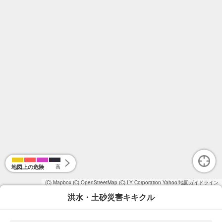
地図上の危険
高
(C) Mapbox
(C) OpenStreetMap
(C) LY Corporation
Yahoo!地図ガイドライン
洪水・土砂災害キキクル