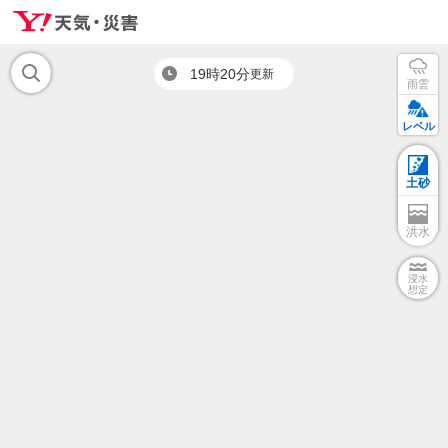
19時20分
更新
雨雲
レベル
土砂
洪水
浸水
想定