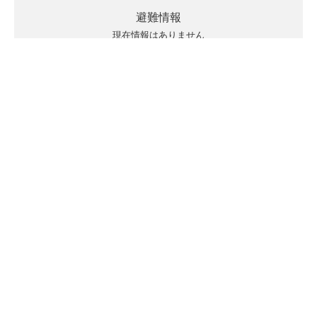
避難情報
現在情報はありません
キキクルの見方