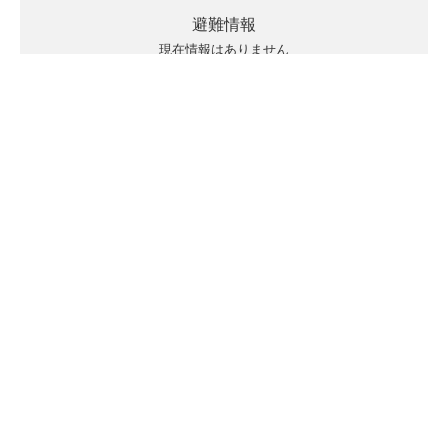
避難情報
現在情報はありません
キキクルの見方