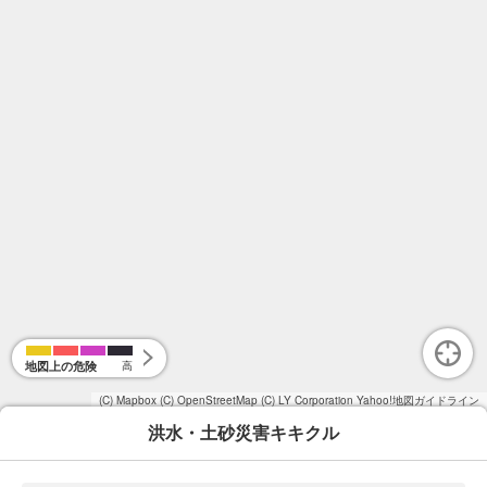
地図上の危険
高
(C) Mapbox
(C) OpenStreetMap
(C) LY Corporation
Yahoo!地図ガイドライン
洪水・土砂災害キキクル