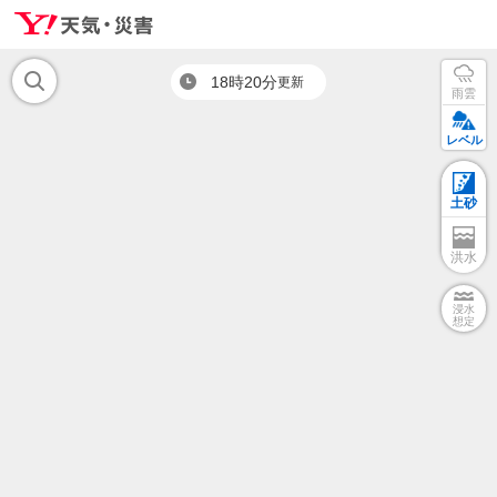
18時20分
更新
雨雲
レベル
土砂
洪水
浸水
想定